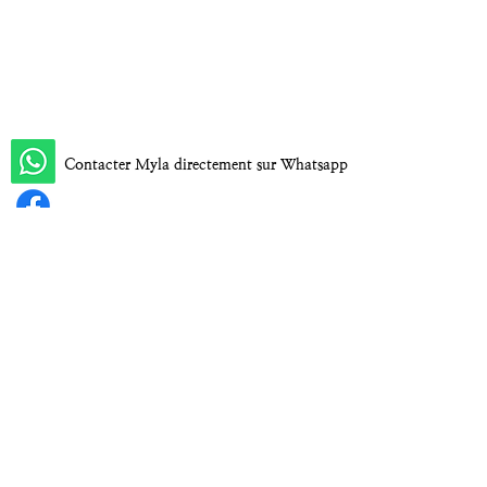
Contacter Myla directement sur Whatsapp
Myla Adamsha sur Facebook
Myla Adamsha sur LinkedIn
Myla Adamsha sur Instagram
CGV
Politique de Confidentialité