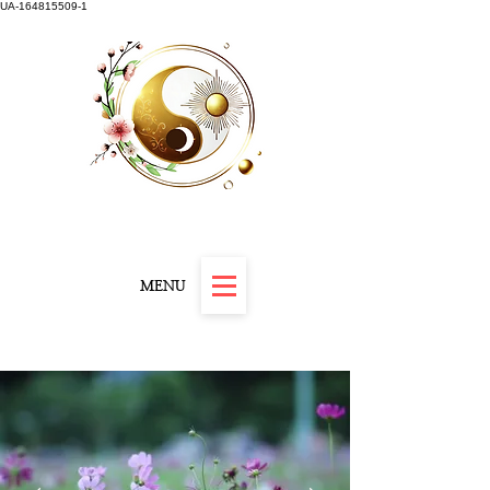
UA-164815509-1
Carnet "Résilience et Révélation" offert
MENU