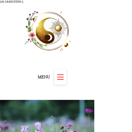
UA-164815509-1
Carnet "Résilience et Révélation" offert
MENU