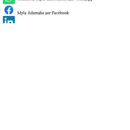
Myla Adamsha sur Facebook
Myla Adamsha sur LinkedIn
Myla Adamsha sur Instagram
CGV
Politique de Confidentialité
Mentions Légales
© 2023 myla adamsha