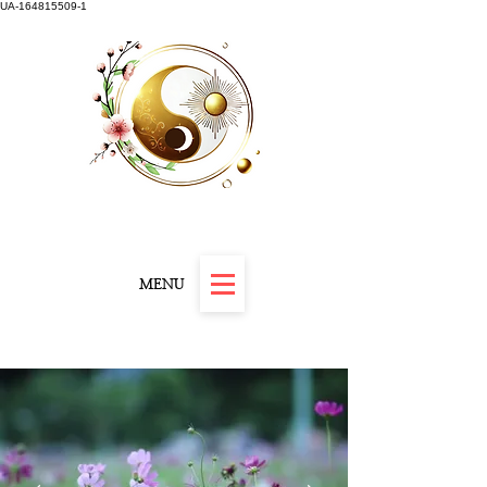
UA-164815509-1
Carnet "Résilience et Révélation" offert
MENU