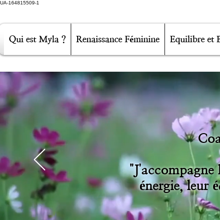
UA-164815509-1
Qui est Myla ?
Renaissance Féminine
Equilibre et 
Coa
"J'accompagne l
énergie, leur 