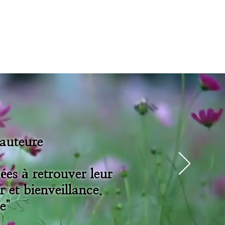
Carnet "Résilience et Révélation" offert
auteure
es à retrouver leur
r et bienveillance.
e"