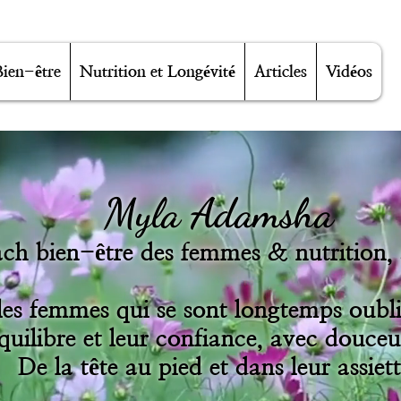
Bien-être
Nutrition et Longévité
Articles
Vidéos
Myla Adamsha
ch bien-être des femmes & nutrition, 
es femmes qui se sont longtemps oublié
équilibre et leur confiance, avec douceu
De la tête au pied et dans leur assiett