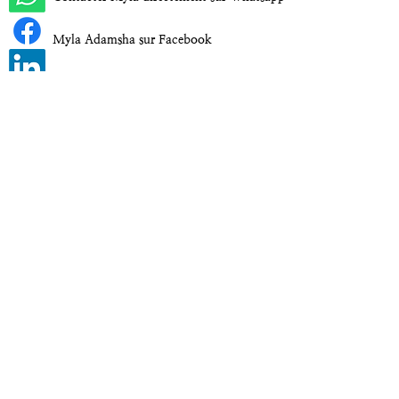
Myla Adamsha sur Facebook
Myla Adamsha sur LinkedIn
Myla Adamsha sur Instagram
CGV
Politique de Confidentialité
Mentions Légales
© 2023 myla adamsha