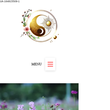
UA-164815509-1
Carnet "Résilience et Révélation" offert
MENU