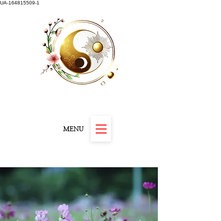
UA-164815509-1
Carnet "Résilience et Révélation" offert
MENU