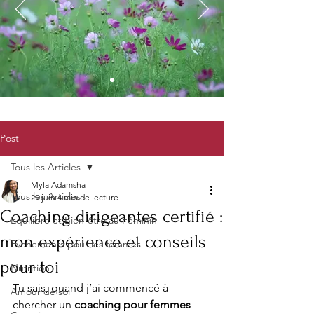
Post
Tous les Articles
Myla Adamsha
Tous les Articles
29 juin
4 min de lecture
Coaching dirigeantes certifié :
Equilibre et Bien-être au Féminin
mon expérience et conseils
Evenements pour les femmes
pour toi
Nutrition
Tu sais, quand j’ai commencé à 
Amour de soi
chercher un 
coaching pour femmes 