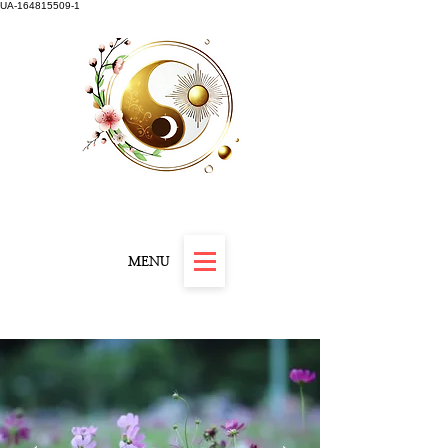
UA-164815509-1
Carnet "Résilience et Révélation" offert
MENU