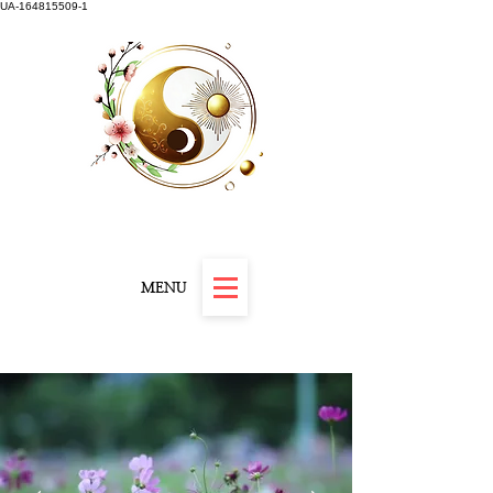
UA-164815509-1
Carnet "Résilience et Révélation" offert
MENU