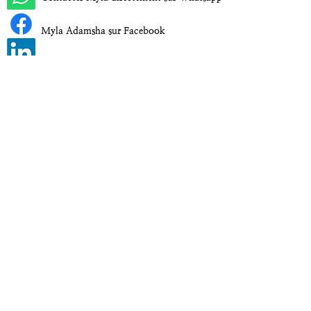
Myla Adamsha sur Facebook
Myla Adamsha sur LinkedIn
Myla Adamsha sur Instagram
CGV
Politique de Confidentialité
Mentions Légales
© 2023 myla adamsha